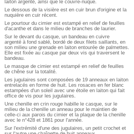
laiton argenté, ainsi que le couvre-nuque.
Le dessous de la visière est en cuir brun d'origine et la
nuquière en cuir récent.
Le pourtour du cimier est estampé en relief de feuilles
d'acanthe et dans le milieu de branches de laurier.
Sur le devant du casque, un bandeau en cuivre
argenté
à fond sablé,
bordé de deux filets saillants, en
son milieu une grenade en laiton entourée de palmettes.
Elle est fixée au casque par deux vis qui traversent le
bandeau.
Le masque de cimier est estampé en relief de feuilles
de chêne sur la totalité.
Les jugulaires sont composées de 19 anneaux en laiton
entrelacés en forme de huit. Les rosaces en fer blanc
estampées d'un soleil avec une étoile en laiton qui fait
office de vis pour les jugulaires.
Une chenille en crin rouge habille le casque, sur le
milieu de la chenille un anneau pour le maintien de
celle-ci aux parois du cimier et la plaque de la chenille
avec le n°428 et 1861 pour l'année.
Sur l'extrémité d'une des jugulaires, un petit crochet et
sur l'autre une chaînette de huit anneaux.