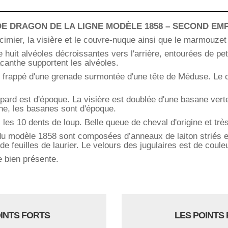
DE DRAGON DE LA LIGNE MODÈLE 1858 – SECOND EM
imier, la visière et le couvre-nuque ainsi que le marmouzet
 huit alvéoles décroissantes vers l'arrière, entourées de pet
'acanthe supportent les alvéoles.
 frappé d'une grenade surmontée d'une tête de Méduse. Le 
.
pard est d'époque. La visière est doublée d'une basane vert
ne, les basanes sont d'époque.
 les 10 dents de loup. Belle queue de cheval d'origine et très
r du modèle 1858 sont composées d’anneaux de laiton striés 
 feuilles de laurier. Le velours des jugulaires est de coule
 bien présente.
OINTS FORTS
LES POINTS 