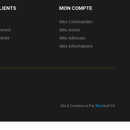
LIENTS
MON COMPTE
Mes Commandes
'envoi
Mes Avoirs
Vente
Mes Adresses
Mes Informations
Site E-Commerce Par
Blue
Leaf.ch