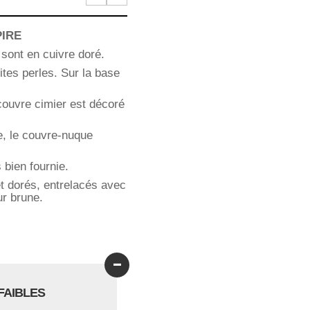
PIRE
 sont en cuivre doré.
ites perles. Sur la base
couvre cimier est décoré
e, le couvre-nuque
 bien fournie.
et dorés, entrelacés avec
ur brune.
-
FAIBLES