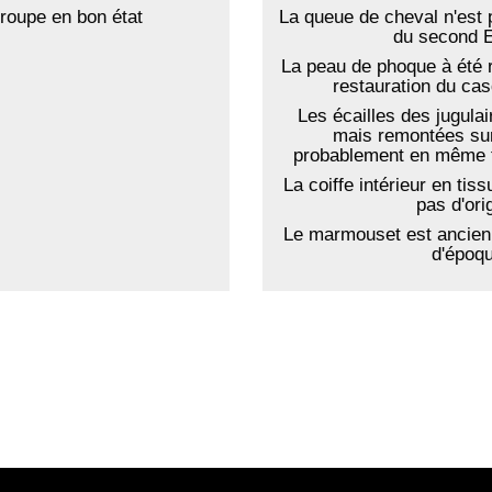
roupe en bon état
La queue de cheval n'est p
du second 
La peau de phoque à été r
restauration du ca
Les écailles des jugula
mais remontées sur
probablement en même 
La coiffe intérieur en tis
pas d'ori
Le marmouset est ancien 
d'époqu