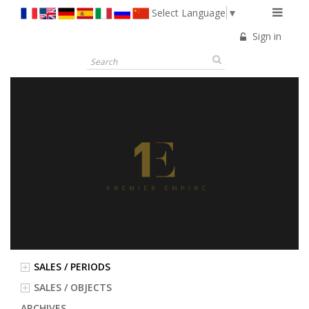
Select Language
▼
Sign in
SALES / PERIODS
SALES / OBJECTS
ARCHIVES